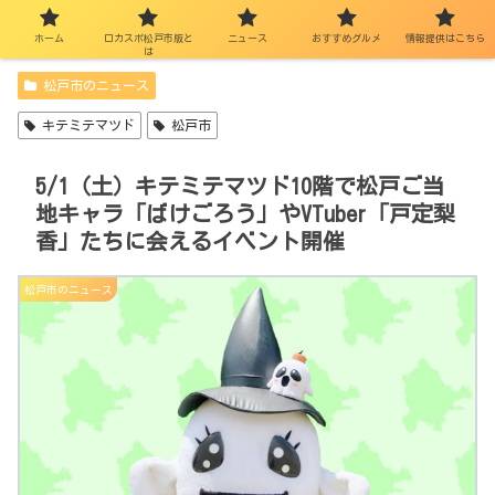
ホーム
ロカスポ松戸市版と
ニュース
おすすめグルメ
情報提供はこちら
は
松戸市のニュース
キテミテマツド
松戸市
5/1（土）キテミテマツド10階で松戸ご当
地キャラ「ばけごろう」やVTuber「戸定梨
香」たちに会えるイベント開催
松戸市のニュース