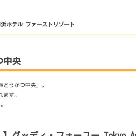
イ舞浜ホテル ファーストリゾート
つ中央
JAとうかつ中央」。
れます。
す。
）】グッディ・フォーユー Tokyo Ao