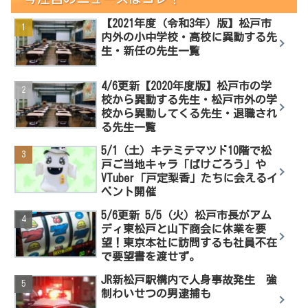
【2021年度（令和3年）版】松戸市
内外の小中学校・高校に異動する先
生・新任の先生一覧
4/6更新【2020年度版】松戸市の学
校から異動する先生・松戸市外の学
校から異動してくる先生・退職され
る先生一覧
5/1（土）キテミテマツド10階で松
戸ご当地キャラ「ばけごろう」や
VTuber「戸定梨香」たちに会えるイ
ベント開催
5/6更新 5/5（火）松戸市長がアム
ディ東松戸と山下商会に休業を要
望！東京本社に訪問するも社員不在
で要望書を渡せず。
JR新松戸駅構内で人身事故発生 強
制わいせつの男逮捕も