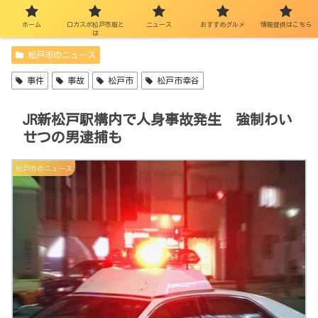
ホーム
ロカスポ松戸市版と
ニュース
おすすめグルメ
情報提供はこちら
は
松戸市のニュース
事件
事故
松戸市
松戸市幸谷
JR新松戸駅構内で人身事故発生 強制わい
せつの男逮捕も
松戸市のニュース