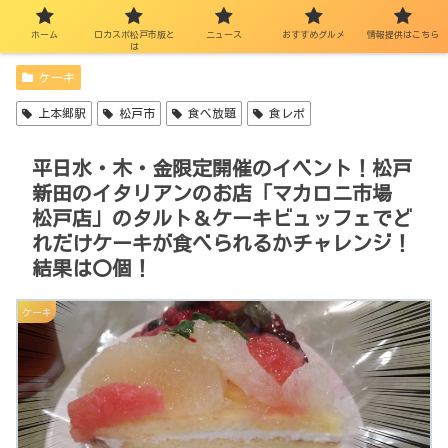
ホーム
ロカスポ松戸市版と
ニュース
おすすめグルメ
情報提供はこちら
は
ケーキ
上本郷駅
松戸市
食べ放題
食レポ
平日水・木・金限定開催のイベント！松戸
新田のイタリアンのお店「マカロニ市場
松戸店」のタルト＆ケーキビュッフェでど
れだけケーキが食べられるかチャレンジ！
結果は〇個！
ケーキ